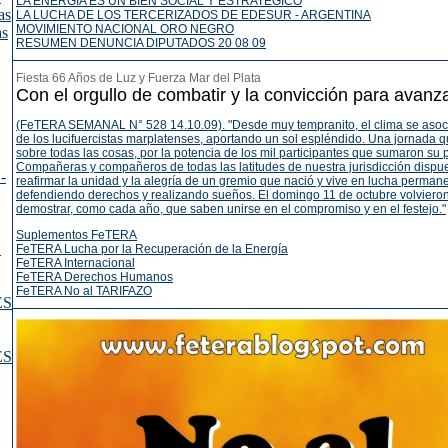
LA ENERGÍA ES UN BIEN SOCIAL Y ESTRATÉGICO
as
LA LUCHA DE LOS TERCERIZADOS DE EDESUR - ARGENTINA
MOVIMIENTO NACIONAL ORO NEGRO
as
RESUMEN DENUNCIA DIPUTADOS 20 08 09
Fiesta 66 Años de Luz y Fuerza Mar del Plata
Con el orgullo de combatir y la convicción para avanz
(FeTERA SEMANAL N° 528 14.10.09). "Desde muy tempranito, el clima se asoció
de los lucifuercistas marplatenses, aportando un sol espléndido. Una jornada qu
sobre todas las cosas, por la potencia de los mil participantes que sumaron su 
Compañeras y compañeros de todas las latitudes de nuestra jurisdicción dispu
-
reafirmar la unidad y la alegría de un gremio que nació y vive en lucha perman
defendiendo derechos y realizando sueños. El domingo 11 de octubre volviero
demostrar, como cada año, que saben unirse en el compromiso y en el festejo."
Suplementos FeTERA
E
FeTERA Lucha por la Recuperación de la Energía
FeTERA Internacional
FeTERA Derechos Humanos
FeTERA No al TARIFAZO
ES
ES