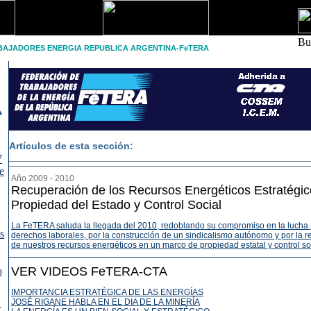
Bu
BAJADORES ENERGIA REPUBLICA ARGENTINA-FeTERA
A
Artículos de esta sección:
7
e
Año 2009 - 2010
Recuperación de los Recursos Energéticos Estratégic
Propiedad del Estado y Control Social
La FeTERA saluda la llegada del 2010, redoblando su compromiso en la lucha 
s
derechos laborales, por la construcción de un sindicalismo autónomo y por la 
de nuestros recursos energéticos en un marco de propiedad estatal y control so
VER VIDEOS FeTERA-CTA
o
IMPORTANCIA ESTRATÉGICA DE LAS ENERGÍAS
JOSÉ RIGANE HABLA EN EL DIA DE LA MINERÍA
r