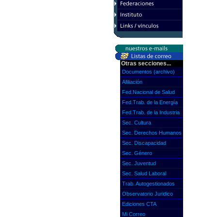
Otras secciones...
Documentos (archivo)
Afiliación
Fed.Nacional de Salud
Fed.Trab. de la Energía
Fed.Trab. de la Industria
Sec. Cultura
Sec. Derechos Humanos
Sec. Discapacidad
Sec. Género
Sec. Juventud
Sec. Salud Laboral
Trab. Autogestionados
Observatorio Juridico
Ediciones CTA
Mi Correo