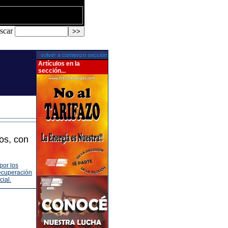
scar
volver a comienzo sección
Artículos en la
sección...
os, con
por los
recuperación
cial.