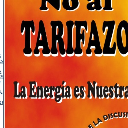
S
ES
S
ES
9
A,
CO