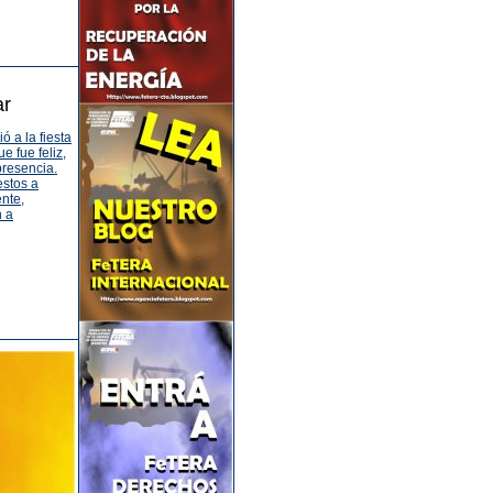
ar
 a la fiesta
e fue feliz,
presencia.
estos a
ente,
n a