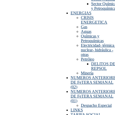
Sector Químic
y Petroquímic
ENERGIAS
CRISIS
ENERGETICA
Gas
Aguas
Químicas y
Petroquímicas
Electricidad- térmica 
nuclear- hidráulica -
otras
Petróleo
DELITOS D
REPSOL
Minería
NUMEROS ANTERIOR
DE FeTERA SEMANAL
(02)
NUMEROS ANTERIOR
DE FeTERA SEMANAL
(01)
Despacho Especial
LINKS
TARIFA SOCIAL