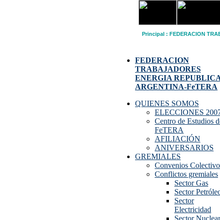
Principal
:
FEDERACION TRA
FEDERACION
TRABAJADORES
ENERGIA REPUBLIC
ARGENTINA-FeTERA
QUIENES SOMOS
ELECCIONES 200
Centro de Estudios d
FeTERA
AFILIACIÓN
ANIVERSARIOS
GREMIALES
Convenios Colectivo
Conflictos gremiales
Sector Gas
Sector Petróle
Sector
Electricidad
Sector Nuclea