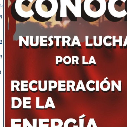
la
¡
!!
!!
!