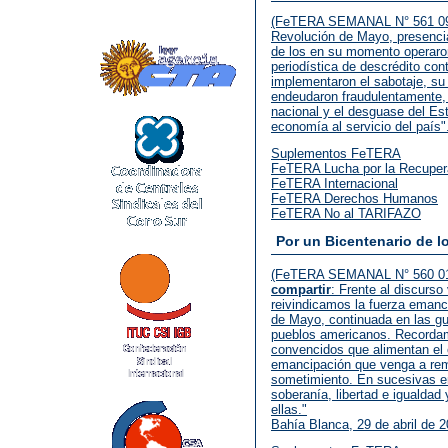
(FeTERA SEMANAL N° 561 09.06
Revolución de Mayo, presenci
de los en su momento operaro
periodística de descrédito con
implementaron el sabotaje, su 
endeudaron fraudulentamente, p
nacional y el desguase del Es
economía al servicio del país"
Suplementos FeTERA
FeTERA Lucha por la Recupera
FeTERA Internacional
FeTERA Derechos Humanos
FeTERA No al TARIFAZO
Por un Bicentenario de l
(FeTERA SEMANAL N° 560 01.
compartir
: Frente al discurso
reivindicamos la fuerza emanc
de Mayo, continuada en las gu
pueblos americanos. Recordam
convencidos que alimentan el 
emancipación que venga a reme
sometimiento. En sucesivas e
soberanía, libertad e igualdad
ellas."
Bahía Blanca, 29 de abril de 