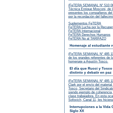
(FeTERA SEMANAL N° 510 08.0
Técnica Enrique Mosconi, de l
presentes los compañeros del
por la recordación del falleci
Suplementos FeTERA
FeTERA Lucha por la Recupera
FeTERA Internacional
FeTERA Derechos Humanos
FeTERA No al TARIFAZO
Homenaje al estudiante 
(FeTERA SEMANAL N° 485 11-1
de los grandes referentes de 
homenaje a Agustín Tosco.
El día que Rucci y Tosc
distinto y debatir en paz
(FeTERA SEMANAL N° 485 11.
Clark por el envío del materi
Tosco, Secretario del Sindica
siendo ejemplo de coherencia, 
clase trabajadora. En esta oc
Sofovich, Canal 11, les hicier
Interrupciones a la Vida 
Siglo XX