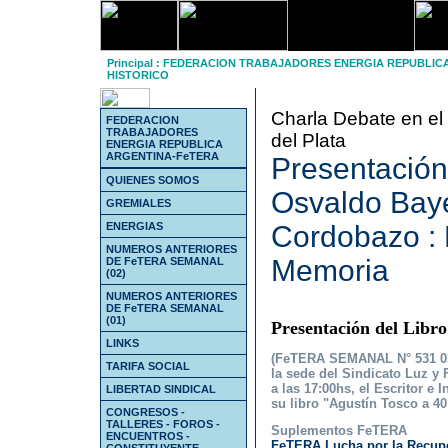
Principal
:
FEDERACION TRABAJADORES ENERGIA REPUBLIC
HISTORICO
Charla Debate en el
FEDERACION
TRABAJADORES
del Plata
ENERGIA REPUBLICA
ARGENTINA-FeTERA
Presentación
QUIENES SOMOS
Osvaldo Baye
GREMIALES
ENERGIAS
Cordobazo : 
NUMEROS ANTERIORES
Memoria
DE FeTERA SEMANAL
(02)
NUMEROS ANTERIORES
DE FeTERA SEMANAL
(01)
Presentación del Libro
LINKS
(FeTERA SEMANAL N° 531 03.
TARIFA SOCIAL
la sede del Sindicato Luz y 
a las 17:00hs, el Escritor 
LIBERTAD SINDICAL
su libro "Agustín Tosco a 4
CONGRESOS -
TALLERES - FOROS -
Suplementos FeTERA
ENCUENTROS -
FeTERA Lucha por la Recupe