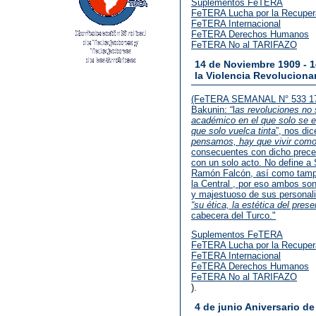
Suplementos FeTERA
FeTERA Lucha por la Recupera
FeTERA Internacional
FeTERA Derechos Humanos
FeTERA No al TARIFAZO
14 de Noviembre 1909 - 
la Violencia Revoluciona
(FeTERA SEMANAL N° 533 17.1
Bakunin: “l
as revoluciones no 
académico en el que solo se en
que solo vuelca tinta
”, nos di
pensamos, hay que vivir com
consecuentes con dicho precep
con un solo acto. No define a 
Ramón Falcón, así como tampo
la Central , por eso ambos son
y majestuoso de sus personali
“su ética, la estética del prese
cabecera del Turco."
Suplementos FeTERA
FeTERA Lucha por la Recupera
FeTERA Internacional
FeTERA Derechos Humanos
FeTERA No al TARIFAZO
).
4 de junio Aniversario d