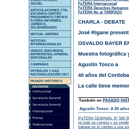
CONSTITUYENTE
FeTERA Internacional
SOCIAL
FeTERA Derechos Humanos
ARTICULACIONES, CTA,
FeTERA No al TARIFAZO
ESTUDIOS-CENTRO
PENSAMIENTO CRITICO
FeTERA-INFORMES,
CHARLA - DEBATE
JURÍDICO,
SOLIDARIDADES
José Rigane present
MUTUAL AMFERA
NOTICIAS
OSVALDO BAYER E
INTERNACIONALES
VIDEOS, DISCURSOS,
Muestra fotográfica y
ENTREVISTAS, OPINION,
EDITORIALES
Agustín Tosco a
CAMPAÑAS
PETRÓLEO Y GAS
40 años del Cordob
NACIONALIZACIÓN YA!!!
PASADO HISTORICO
La calle tiene memor
También en
PASADO HIS
Agustín Tosco: A 35 año
(FeTERA SEMANAL N° 580 09.1
no todo se compra y se vende,
trabajar en el cambio a una so