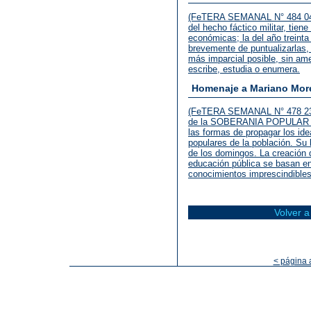
(FeTERA SEMANAL N° 484 04.11
del hecho fáctico militar, tien
económicas; la del año treint
brevemente de puntualizarlas,
más imparcial posible, sin ame
escribe, estudia o enumera.
Homenaje a Mariano Mor
(FeTERA SEMANAL N° 478 23.09
de la SOBERANIA POPULAR fu
las formas de propagar los ide
populares de la población. Su 
de los domingos. La creación d
educación pública se basan en 
conocimientos imprescindibles 
Volver
< página 