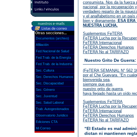
consumista. Nos da la fuerza 
nacional, por la recuperación 
verdadero reparto de la riqueza
y el analfabetismo en un país
bien y dignamente,
ESA ERA 
NUESTRA LUCHA.
Otras secciones...
Suplementos FeTERA
FeTERA Lucha por la Recupera
Documentos (archivo)
FeTERA Internacional
Afiliación
FeTERA Derechos Humanos
Fed.Nacional de Salud
FeTERA No al TARIFAZO
Fed.Trab. de la Energía
Nuestro Grito De Guerra:
Fed.Trab. de la Industria
(FeTERA SEMANAL N° 562 16.0
Sec. Cultura
por el Che Guevara. “En cualqu
Sec. Derechos Humanos
bienvenida sea,
Sec. Discapacidad
siempre que ese,
nuestro grito de guerra,
Sec. Género
haya llegado hasta un oído rec
Sec. Juventud
Suplementos FeTERA
Sec. Salud Laboral
FeTERA Lucha por la Recupera
Trab. Autogestionados
FeTERA Internacional
FeTERA Derechos Humanos
Observatorio Juridico
FeTERA No al TARIFAZO
Ediciones CTA
“El Estado es mal admin
Mi Correo
dictan ni mantienen regl